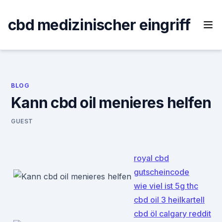
Skip
to
cbd medizinischer eingriff
content
BLOG
Kann cbd oil menieres helfen
GUEST
royal cbd
gutscheincode
wie viel ist 5g thc
cbd oil 3 heilkartell
cbd öl calgary reddit