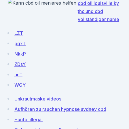
cbd oil louisville ky
thc und cbd
vollständiger name
LZT
pqxT
NkkP
ZDsY
unT
WGY
Unkrautmaske videos
Aufhören zu rauchen hypnose sydney cbd
Hanföl illegal