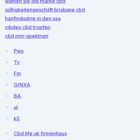
wählen sie die marke cbd
süßigkeitengeschäft brisbane cbd
hanfindustrie in den usa
cibdex cbd tropfen
cbd nmr-spektrum
Pws
Ty
Fm
GrNXA
BA
ul
kS
Cbd life uk firmenhaus