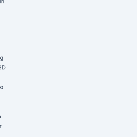
in
mg
CBD
ol
n
r