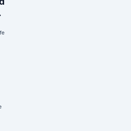
nd
.
fe